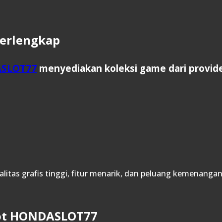
Terlengkap
SLOT77
menyediakan koleksi game dari provide
itas grafis tinggi, fitur menarik, dan peluang kemenanga
Slot HONDASLOT77