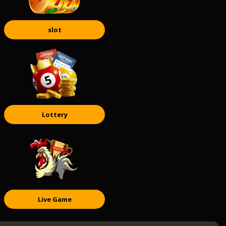
slot
Lottery
Live Game