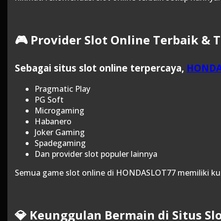
🎮 Provider Slot Online Terbaik & 
Sebagai situs slot online terpercaya,
HONDA
Pragmatic Play
PG Soft
Microgaming
Habanero
Joker Gaming
Spadegaming
Dan provider slot populer lainnya
Semua game slot online di HONDASLOT77 memiliki kual
💎 Keunggulan Bermain di Situs 