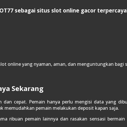
7 sebagai situs slot online gacor terpercaya
lot online yang nyaman, aman, dan menguntungkan bagi 
caya Sekarang
dan cepat. Pemain hanya perlu mengisi data yang dib
tuk memudahkan pemain melakukan deposit kapan saja.
a ribuan pemain lainnya dan rasakan sensasi bermain di