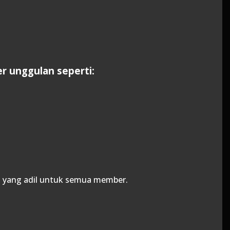
r unggulan seperti:
n yang adil untuk semua member.